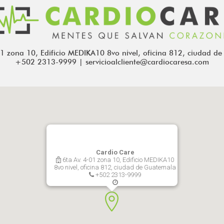
01 zona 10, Edificio MEDIKA10 8vo nivel, oficina 812, ciudad d
+502 2313-9999 | servicioalcliente@cardiocaresa.com
Cardio Care
6ta Av. 4-01 zona 10, Edificio MEDIKA10
8vo nivel, oficina 812, ciudad de Guatemala
+502 2313-9999