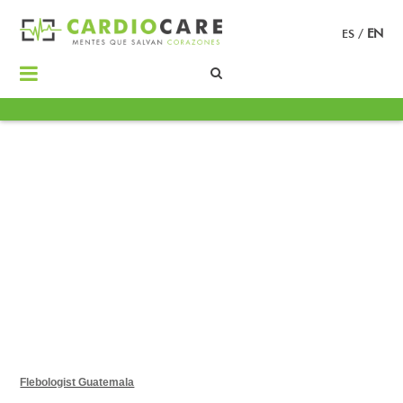
ES
/
EN
Flebologist Guatemala